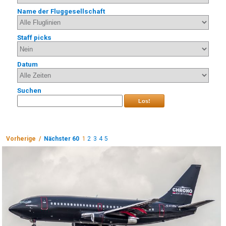
Name der Fluggesellschaft
Staff picks
Datum
Suchen
Los!
Vorherige /
Nächster 60
1
2
3
4
5