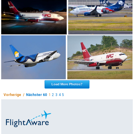
Load More Photos?
Vorherige /
Nächster 60
1
2
3
4
5