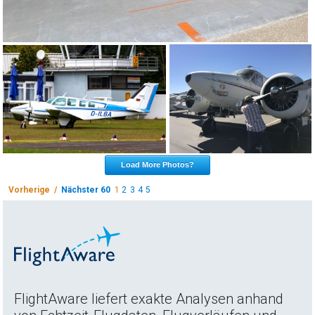
Load More Photos?
Vorherige /
Nächster 60
1
2
3
4
5
FlightAware liefert exakte Analysen anhand