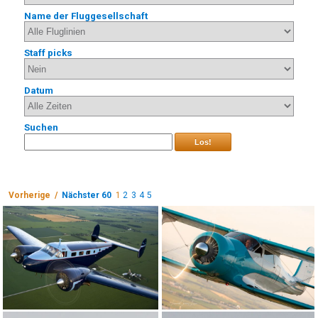
Name der Fluggesellschaft
Staff picks
Datum
Suchen
Los!
Vorherige /
Nächster 60
1
2
3
4
5