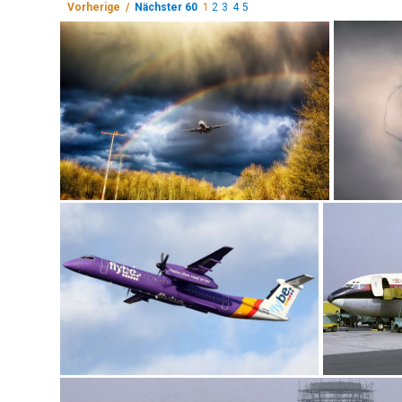
Vorherige /
Nächster 60
1
2
3
4
5