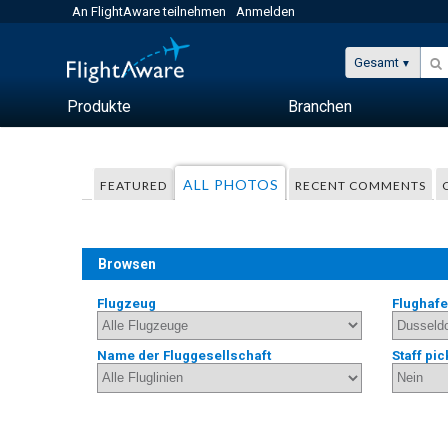
An FlightAware teilnehmen
Anmelden
Gesamt
Produkte
Branchen
ALL PHOTOS
FEATURED
RECENT COMMENTS
Browsen
Flugzeug
Flughaf
Name der Fluggesellschaft
Staff pic