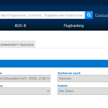
Flugnum
ADS-B
Flugtracking
COMMUNITY TAGGING
en
Sortieren nach
ks
Datum