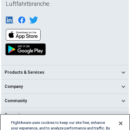
Luftfahrtbranche.
Products & Services
Company
Community
Support
FlightAware uses cookies to keep our site free, enhance
your experience, and to analyze performance and traffic. By
English (USA)