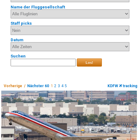
Name der Fluggesellschaft
Staff picks
Datum
Suchen
Los!
Vorherige /
Nächster 60
1
2
3
4
5
KDFW
tracking