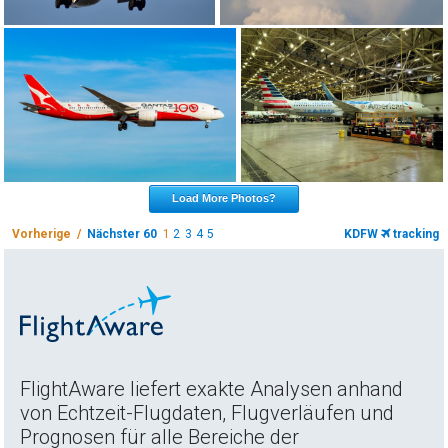
Load More Photos?
Vorherige /
Nächster 60
1
2
3
4
5
KDFW
tracking
FlightAware liefert exakte Analysen anhand
von Echtzeit-Flugdaten, Flugverläufen und
Prognosen für alle Bereiche der