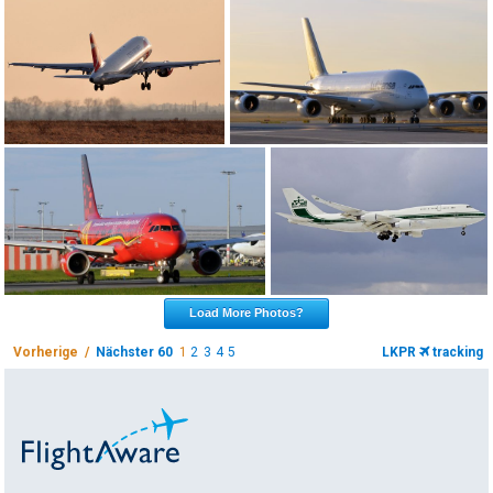
Load More Photos?
Vorherige /
Nächster 60
1
2
3
4
5
LKPR
tracking