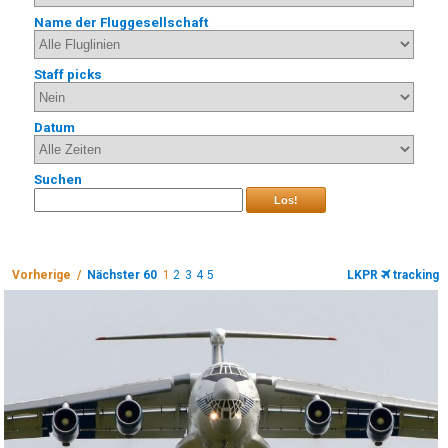
Name der Fluggesellschaft
Staff picks
Datum
Suchen
Los!
Vorherige /
Nächster 60
1
2
3
4
5
LKPR
tracking