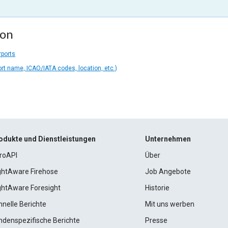
ion
rports
ort name, ICAO/IATA codes, location, etc.)
odukte und Dienstleistungen
Unternehmen
roAPI
Über
ightAware Firehose
Job Angebote
ightAware Foresight
Historie
hnelle Berichte
Mit uns werben
ndenspezifische Berichte
Presse