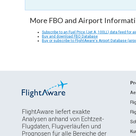
More FBO and Airport Informat
Subscribe to an Fuel Price (Jet A, 100LL) data feed for ai
Buy and download FBO Database
Buy or subscribe to FlightAware's Airport Database (airp
Pr
Ae
Fl
FlightAware liefert exakte
Fl
Analysen anhand von Echtzeit-
Sc
Flugdaten, Flugverläufen und
Ku
Prognosen für alle Bereiche der