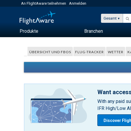
An FlightAware teilnehmen
Anmelden
Gesamt
Produkte
Branchen
ÜBERSICHT UND FBOS
FLUG-TRACKER
WETTER
K
Want access
With any paid su
IFR High/Low Alt
Discover Flig