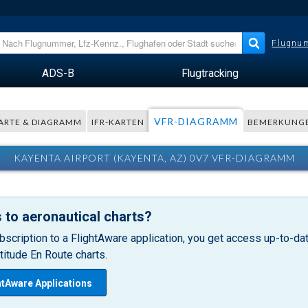
Flugnum
ADS-B
Flugtracking
VFR-DIAGRAMM
ARTE & DIAGRAMM
IFR-KARTEN
BEMERKUNG
KAYENTA AIRPORT (KAYENTA, AZ) 0V7 VFR-DIAGRAMM
 to aeronautical charts?
bscription to a FlightAware application, you get access up-to-date
itude En Route charts.
htAware Applications