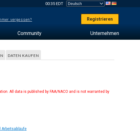
00:35 EDT
Registrieren
mer vergessen?
Community
Unternehmen
EN
DATEN KAUFEN
tion. All data is published by FAA/NACO and is not warranted by
 Arbeitsabläufe