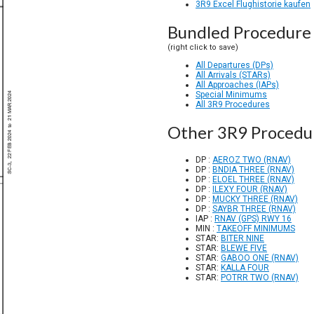
3R9 Excel Flughistorie kaufen
Bundled Procedure 
(right click to save)
All Departures (DPs)
All Arrivals (STARs)
All Approaches (IAPs)
Special Minimums
All 3R9 Procedures
Other 3R9 Procedu
DP :
AEROZ TWO (RNAV)
DP :
BNDIA THREE (RNAV)
DP :
ELOEL THREE (RNAV)
DP :
ILEXY FOUR (RNAV)
DP :
MUCKY THREE (RNAV)
DP :
SAYBR THREE (RNAV)
IAP :
RNAV (GPS) RWY 16
MIN :
TAKEOFF MINIMUMS
STAR:
BITER NINE
STAR:
BLEWE FIVE
STAR:
GABOO ONE (RNAV)
STAR:
KALLA FOUR
STAR:
POTRR TWO (RNAV)