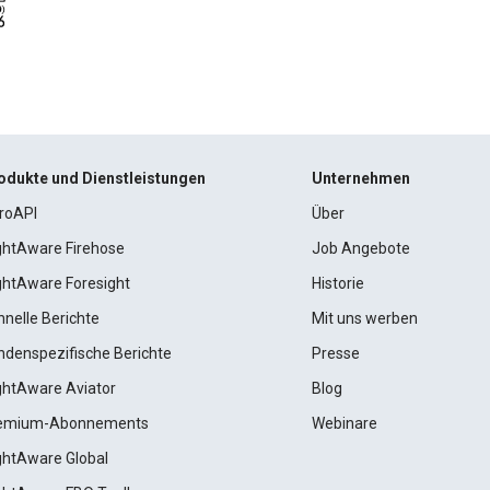
odukte und Dienstleistungen
Unternehmen
roAPI
Über
ightAware Firehose
Job Angebote
ightAware Foresight
Historie
hnelle Berichte
Mit uns werben
ndenspezifische Berichte
Presse
ightAware Aviator
Blog
emium-Abonnements
Webinare
ightAware Global