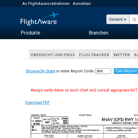
An FlightAware teilnehmen
Anmelden
Gesamt
Produkte
Branchen
ÜBERSICHT UND FBOS
FLUG-TRACKER
WETTER
K
Get Airport
Browse By State
or enter Airport Code:
Always verify dates on each chart and consult appropriate NOTA
Download PDF