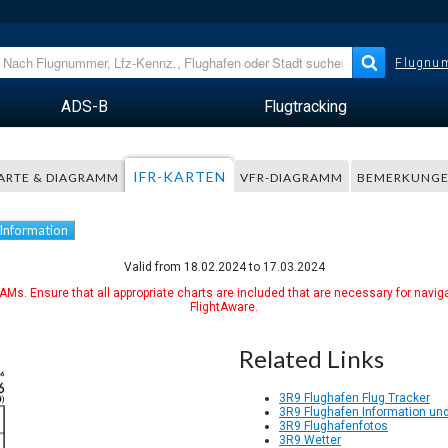
Flugnum
ADS-B
Flugtracking
IFR-KARTEN
ARTE & DIAGRAMM
VFR-DIAGRAMM
BEMERKUNG
 Information
Valid from 18.02.2024 to 17.03.2024
Ms. Ensure that all appropriate charts are included that are necessary for naviga
FlightAware.
Related Links
3R9 Flughafen Flug Tracker
3R9 Flughafen Information und
3R9 Flughafenfotos
3R9 Wetter