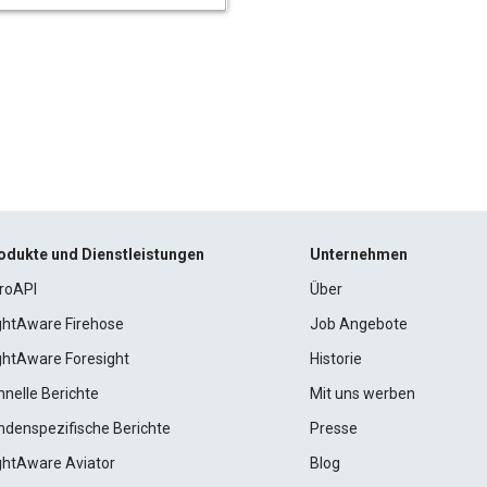
odukte und Dienstleistungen
Unternehmen
roAPI
Über
ightAware Firehose
Job Angebote
ightAware Foresight
Historie
hnelle Berichte
Mit uns werben
ndenspezifische Berichte
Presse
ightAware Aviator
Blog