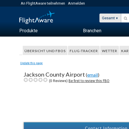
An FlightAware teilnehmen
Anmelden
Gesamt
Produkte
Branchen
ÜBERSICHT UND FBOS
FLUG-TRACKER
WETTER
KAR
Update this page
Jackson County Airport
(
email
)
(
0
Reviews)
Be first to review this FBO
Contact Information