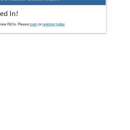
ed In!
eview FBOs. Please
login
or
register today