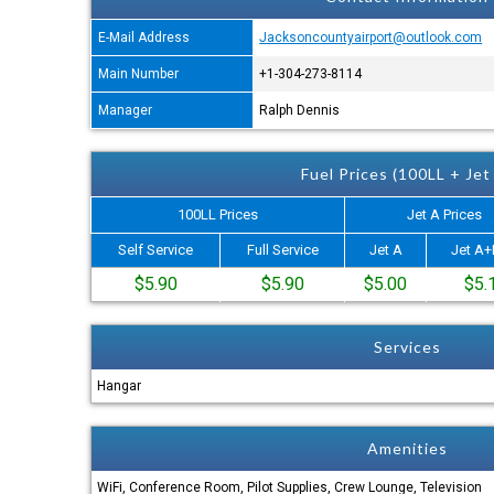
E-Mail Address
Jacksoncountyairport@outlook.com
Main Number
+1-304-273-8114
Manager
Ralph Dennis
Fuel Prices (100LL + Jet
100LL Prices
Jet A Prices
Self Service
Full Service
Jet A
Jet A+
$5.90
$5.90
$5.00
$5.
Services
Hangar
Amenities
WiFi, Conference Room, Pilot Supplies, Crew Lounge, Television