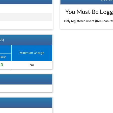
You Must Be Logg
Only registered users (free) can r
 A)
Minimum Charge
Prist
10
No