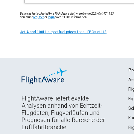
Data was last collected by a FlightAware staff member on 2024-Oct-17 11:33.
You must
register
or
login
to edit FBO information.
Jet A and 100LL airport fuel prices for all FBOs at I18
Pr
Ae
Fl
FlightAware liefert exakte
Fl
Analysen anhand von Echtzeit-
Sc
Flugdaten, Flugverläufen und
Ku
Prognosen für alle Bereiche der
Luftfahrtbranche.
Fl