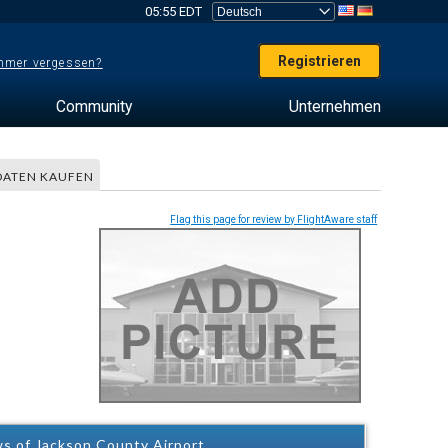
05:55 EDT
Registrieren
mer vergessen?
Community
Unternehmen
DATEN KAUFEN
Flag this page for review by FlightAware staff
s of Jackson County Airport