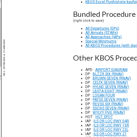
KBOS Excel Flughistorie kaufe
Bundled Procedure 
(right click to save)
All Departures (DPs)
All Arrivals (STARs)
All Approaches (IAPs)
Special Minimums
All KBOS Procedures (with dia
Other KBOS Proce
APD :
AIRPORT DIAGRAM
DP :
BLZZR SIX (RNAV)
DP :
BRUWN SEVEN (RNAV)
DP :
CELTK SEVEN (RNAV)
DP :
HYLND SEVEN (RNAV)
DP :
LBSTA EIGHT (RNAV)
DP :
LOGAN FOUR
DP :
PATSS SEVEN (RNAV)
DP :
REVSS SIX (RNAV)
DP :
SSOXS SEVEN (RNAV)
DP :
WYLYY FIVE (RNAV)
HOT :
HOT SPOT
IAP :
ILS OR LOC RWY 04R
IAP :
ILS OR LOC RWY 15R
IAP :
ILS OR LOC RWY 22L
IAP :
ILS OR LOC RWY 27