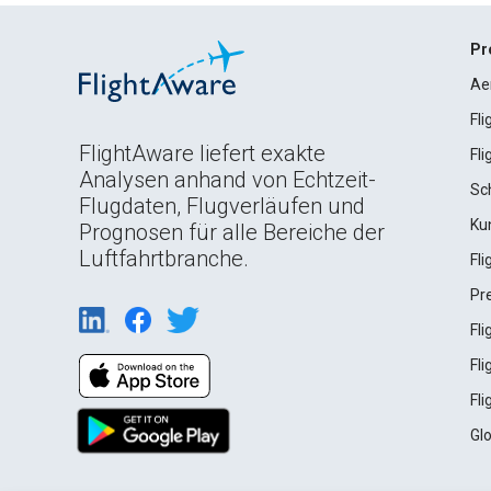
Pr
Ae
Fl
FlightAware liefert exakte
Fl
Analysen anhand von Echtzeit-
Sc
Flugdaten, Flugverläufen und
Ku
Prognosen für alle Bereiche der
Luftfahrtbranche.
Fl
Pr
Fl
Fl
Fl
Gl