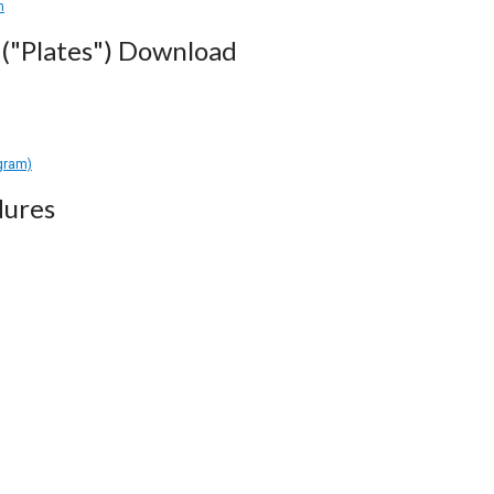
n
("Plates") Download
gram)
dures