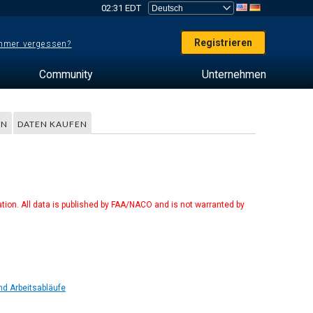
02:31 EDT
Registrieren
mer vergessen?
Community
Unternehmen
EN
DATEN KAUFEN
tion. All data is published by FAA/NACO and is not warranted by
nd Arbeitsabläufe