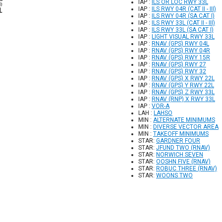
IAP :
ILS OR LOC RWY 33L
IAP :
ILS RWY 04R (CAT II - III)
IAP :
ILS RWY 04R (SA CAT I)
IAP :
ILS RWY 33L (CAT II - III)
IAP :
ILS RWY 33L (SA CAT I)
IAP :
LIGHT VISUAL RWY 33L
IAP :
RNAV (GPS) RWY 04L
IAP :
RNAV (GPS) RWY 04R
IAP :
RNAV (GPS) RWY 15R
IAP :
RNAV (GPS) RWY 27
IAP :
RNAV (GPS) RWY 32
IAP :
RNAV (GPS) X RWY 22L
IAP :
RNAV (GPS) Y RWY 22L
IAP :
RNAV (GPS) Z RWY 33L
IAP :
RNAV (RNP) X RWY 33L
IAP :
VOR-A
LAH :
LAHSO
MIN :
ALTERNATE MINIMUMS
MIN :
DIVERSE VECTOR AREA
MIN :
TAKEOFF MINIMUMS
STAR:
GARDNER FOUR
STAR:
JFUND TWO (RNAV)
STAR:
NORWICH SEVEN
STAR:
OOSHN FIVE (RNAV)
STAR:
ROBUC THREE (RNAV)
STAR:
WOONS TWO