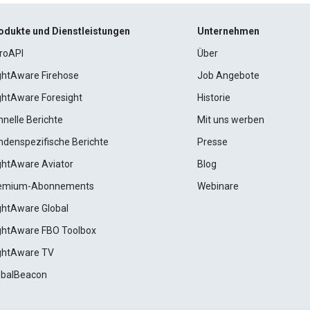
odukte und Dienstleistungen
Unternehmen
roAPI
Über
ightAware Firehose
Job Angebote
ightAware Foresight
Historie
hnelle Berichte
Mit uns werben
ndenspezifische Berichte
Presse
ightAware Aviator
Blog
emium-Abonnements
Webinare
ightAware Global
ightAware FBO Toolbox
ightAware TV
obalBeacon