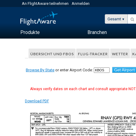
An FlightAware teilnehmen
Anmelden
Gesamt
Produkte
Branchen
ÜBERSICHT UND FBOS
FLUG-TRACKER
WETTER
K
Get Airport
Browse By State
or enter Airport Code:
Always verify dates on each chart and consult appropriate NOTA
Download PDF