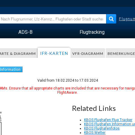
Flugnum
ADS-B
Flugtracking
IFR-KARTEN
ARTE & DIAGRAMM
VFR-DIAGRAMM
BEMERKUNG
 Information
Valid from 18.02.2024 to 17.03.2024
Ms. Ensure that all appropriate charts are included that are necessary for naviga
FlightAware.
Related Links
KBOS Flughafen Flug Tracker
KBOS Flughafen Information u
KBOS Flughafenfotos
KBOS Wetter