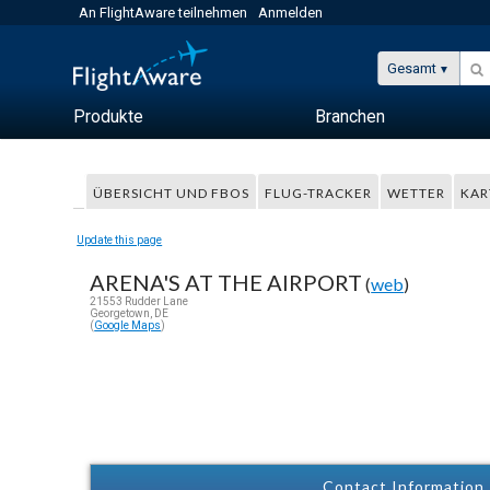
An FlightAware teilnehmen
Anmelden
Gesamt
Produkte
Branchen
ÜBERSICHT UND FBOS
FLUG-TRACKER
WETTER
KAR
Update this page
ARENA'S AT THE AIRPORT
(
web
)
21553 Rudder Lane
Georgetown, DE
(
Google Maps
)
Contact Information