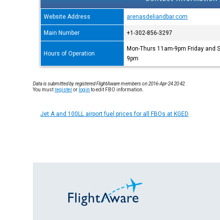
Website Address
arenasdeliandbar.com
Main Number
+1-302-856-3297
Mon-Thurs 11am-9pm Friday and 
Hours of Operation
9pm
Data is submitted by registered FlightAware members on 2016-Apr-24 20:42.
You must
register
or
login
to edit FBO information.
Jet A and 100LL airport fuel prices for all FBOs at KGED