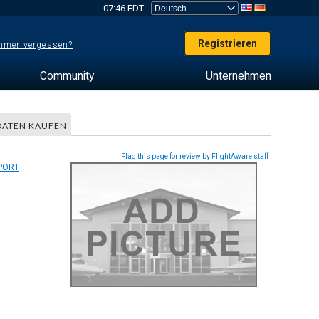
07:46 EDT
Registrieren
mer vergessen?
Community
Unternehmen
DATEN KAUFEN
Flag this page for review by FlightAware staff