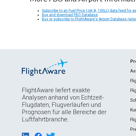
Subscribe to an Fuel Price (Jet A, 100LL) data feed for ai
Buy and download FBO Database
Buy or subscribe to FlightAware's Airport Database (airp
Pr
Ae
Fl
FlightAware liefert exakte
Fl
Analysen anhand von Echtzeit-
Sc
Flugdaten, Flugverläufen und
Ku
Prognosen für alle Bereiche der
Luftfahrtbranche.
Fl
Pr