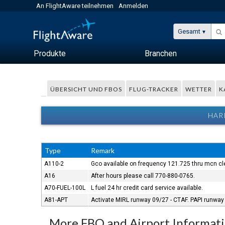
An FlightAware teilnehmen
Anmelden
Gesamt
Produkte
Branchen
ÜBERSICHT UND FBOS
FLUG-TRACKER
WETTER
K
HAR
Type
Remark
A110-2
Gco available on frequency 121.725 thru mcn cl
A16
After hours please call 770-880-0765.
A70-FUEL-100L
L fuel 24 hr credit card service available.
A81-APT
Activate MIRL runway 09/27 - CTAF. PAPI runway 
More FBO and Airport Informat