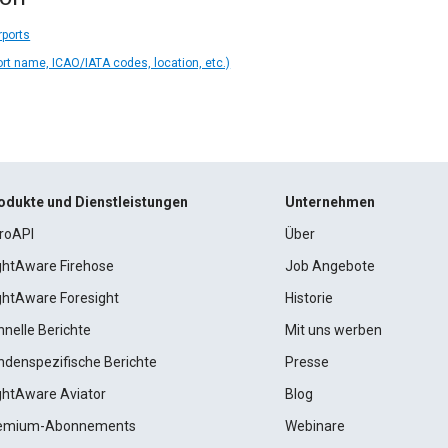
rports
ort name, ICAO/IATA codes, location, etc.)
odukte und Dienstleistungen
Unternehmen
roAPI
Über
ightAware Firehose
Job Angebote
ightAware Foresight
Historie
hnelle Berichte
Mit uns werben
ndenspezifische Berichte
Presse
ightAware Aviator
Blog
emium-Abonnements
Webinare