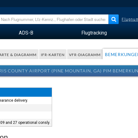
Flugnum
ADS-B
Flugtracking
BEMERKUNGE
ARTE & DIAGRAMM
IFR-KARTEN
VFR-DIAGRAMM
RIS COUNTY AIRPORT (PINE MOUNTAIN, GA) PIM BEMERKU
earance delivery.
09 and 27 operational consly.
ion