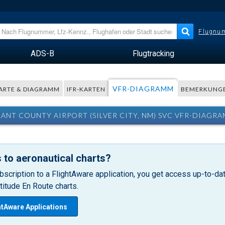
Flugnum
ADS-B
Flugtracking
VFR-DIAGRAMM
ARTE & DIAGRAMM
IFR-KARTEN
BEMERKUNG
ANT COUNTY AIRPORT (SILVER CITY, NM) SVC VFR-DIAGR
 to aeronautical charts?
bscription to a FlightAware application, you get access up-to-date
itude En Route charts.
htAware Applications