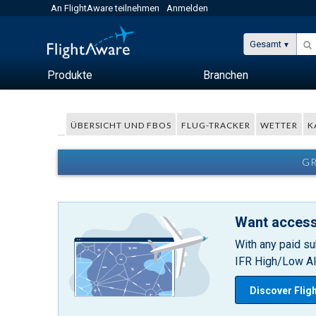
An FlightAware teilnehmen
Anmelden
Gesamt
Produkte
Branchen
ÜBERSICHT UND FBOS
FLUG-TRACKER
WETTER
K
GR
Want access
With any paid su
IFR High/Low Alt
Discover Flig