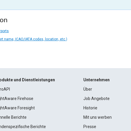
ion
rports
ort name, ICAO/IATA codes, location, etc.)
odukte und Dienstleistungen
Unternehmen
roAPI
Über
ightAware Firehose
Job Angebote
ightAware Foresight
Historie
hnelle Berichte
Mit uns werben
ndenspezifische Berichte
Presse