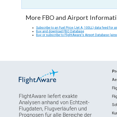
More FBO and Airport Informat
Subscribe to an Fuel Price (Jet A, 100LL) data feed for ai
Buy and download FBO Database
Buy or subscribe to FlightAware's Airport Database (airp
Pr
Ae
Fl
FlightAware liefert exakte
Fl
Analysen anhand von Echtzeit-
Sc
Flugdaten, Flugverläufen und
Ku
Prognosen für alle Bereiche der