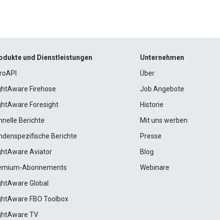
odukte und Dienstleistungen
Unternehmen
roAPI
Über
ightAware Firehose
Job Angebote
ightAware Foresight
Historie
hnelle Berichte
Mit uns werben
ndenspezifische Berichte
Presse
ightAware Aviator
Blog
emium-Abonnements
Webinare
ightAware Global
ightAware FBO Toolbox
ightAware TV