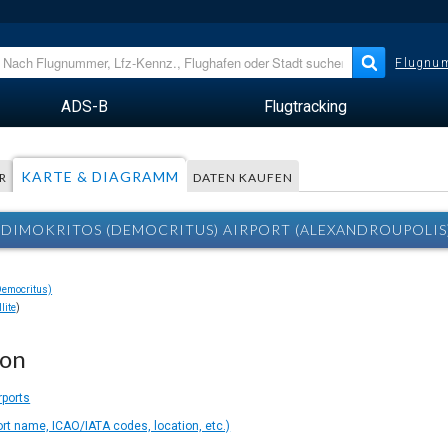
Flugnum
ADS-B
Flugtracking
KARTE & DIAGRAMM
R
DATEN KAUFEN
, DIMOKRITOS (DEMOCRITUS) AIRPORT (ALEXANDROUPOLIS
lite
)
ion
rports
ort name, ICAO/IATA codes, location, etc.)