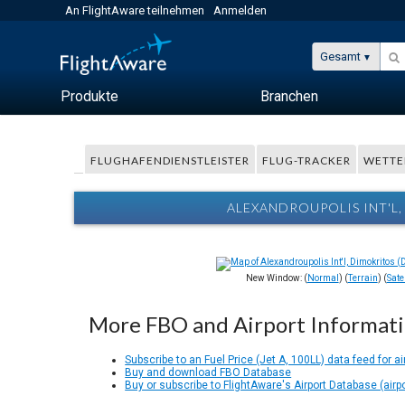
An FlightAware teilnehmen
Anmelden
Gesamt
Produkte
Branchen
FLUGHAFENDIENSTLEISTER
FLUG-TRACKER
WETTE
ALEXANDROUPOLIS INT'L
New Window: (
Normal
) (
Terrain
) (
Satel
More FBO and Airport Informat
Subscribe to an Fuel Price (Jet A, 100LL) data feed for ai
Buy and download FBO Database
Buy or subscribe to FlightAware's Airport Database (airp