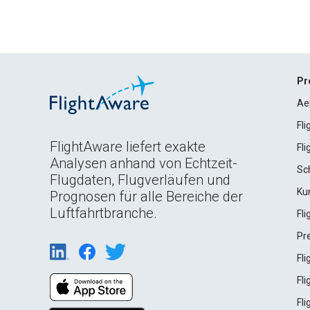
Pr
Ae
Fl
FlightAware liefert exakte
Fl
Analysen anhand von Echtzeit-
Sc
Flugdaten, Flugverläufen und
Ku
Prognosen für alle Bereiche der
Luftfahrtbranche.
Fl
Pr
Fl
Fl
Fl