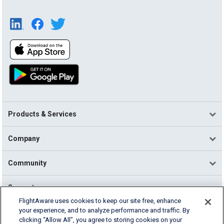
Products & Services
Company
Community
Support
FlightAware uses cookies to keep our site free, enhance
your experience, and to analyze performance and traffic. By
English (USA)
clicking “Allow All”, you agree to storing cookies on your
2026 FlightAware