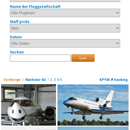
Name der Fluggesellschaft
Staff picks
Datum
Suchen
Los!
Vorherige /
Nächster 60
1
2
3
4
5
KPYM
tracking