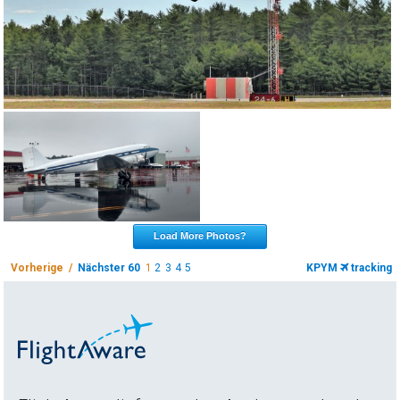
Load More Photos?
Vorherige /
Nächster 60
1
2
3
4
5
KPYM
tracking