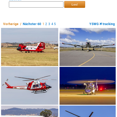
Los!
Vorherige /
Nächster 60
1
2
3
4
5
YSWG
tracking