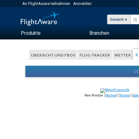
An FlightAware teilnehmen
Anmelden
Gesamt
Produkte
Branchen
K
ÜBERSICHT UND FBOS
FLUG-TRACKER
WETTER
L
New Window: (
Normal
) (
Terrain
) (
Satel