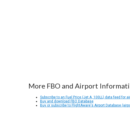
More FBO and Airport Informat
Subscribe to an Fuel Price (Jet A, 100LL) data feed for ai
Buy and download FBO Database
Buy or subscribe to FlightAware's Airport Database (airp