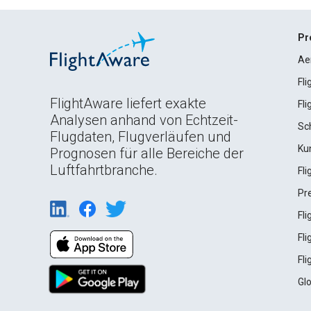
Pr
Ae
Fl
FlightAware liefert exakte
Fl
Analysen anhand von Echtzeit-
Sc
Flugdaten, Flugverläufen und
Ku
Prognosen für alle Bereiche der
Luftfahrtbranche.
Fl
Pr
Fl
Fl
Fl
Gl