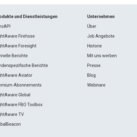
odukte und Dienstleistungen
Unternehmen
roAPI
Über
ightAware Firehose
Job Angebote
ightAware Foresight
Historie
hnelle Berichte
Mit uns werben
ndenspezifische Berichte
Presse
ightAware Aviator
Blog
emium-Abonnements
Webinare
ightAware Global
ightAware FBO Toolbox
ightAware TV
obalBeacon