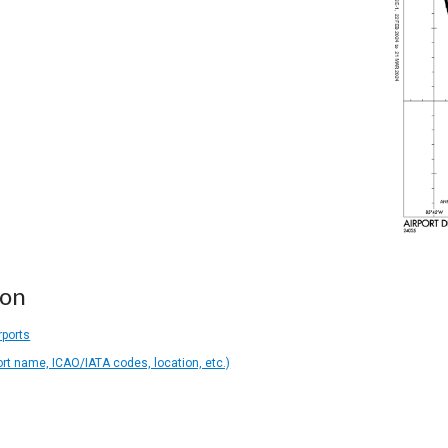
ion
rports
ort name, ICAO/IATA codes, location, etc.)