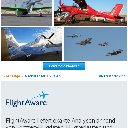
Load More Photos?
Vorherige /
Nächster 60
1
2
3
4
5
KRTS
tracking
FlightAware liefert exakte Analysen anhand
von Echtzeit-Flugdaten, Flugverläufen und