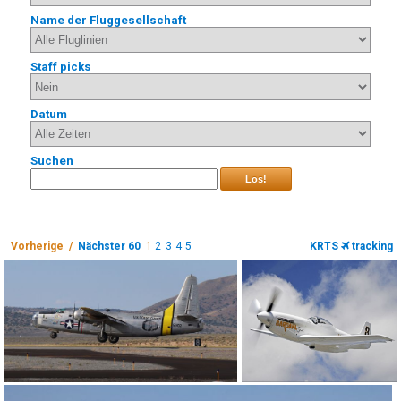
Name der Fluggesellschaft
Staff picks
Datum
Suchen
Los!
Vorherige /
Nächster 60
1
2
3
4
5
KRTS
tracking