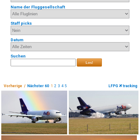
Name der Fluggesellschaft
Staff picks
Datum
Suchen
Los!
Vorherige /
Nächster 60
1
2
3
4
5
LFPG
tracking