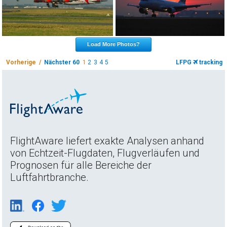
Load More Photos?
Vorherige /
Nächster 60
1
2
3
4
5
LFPG
tracking
FlightAware liefert exakte Analysen anhand
von Echtzeit-Flugdaten, Flugverläufen und
Prognosen für alle Bereiche der
Luftfahrtbranche.